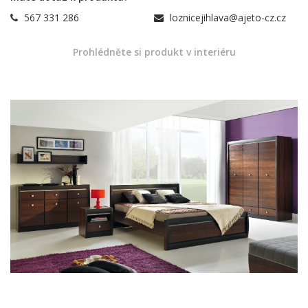
567 331 286
loznicejihlava@ajeto-cz.cz
Prohlédněte si produkt v interiéru