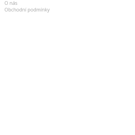
O nás
Obchodní podmínky
Vše o nákupu
Kontakty
Vysvětlivky
Naši partneři
A je to na
facebooku