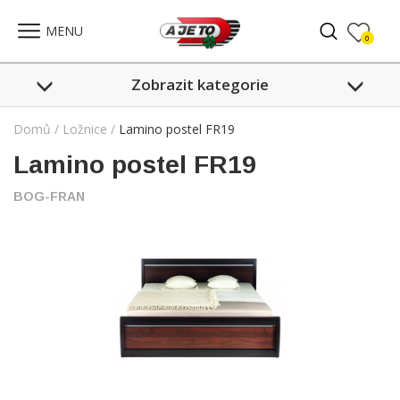
Celkem:
0
,-
PŘEJÍT DO SEZNAMU
MENU
0
Zobrazit kategorie
Domů
/
Ložnice
/
Lamino postel FR19
Lamino postel FR19
BOG-FRAN