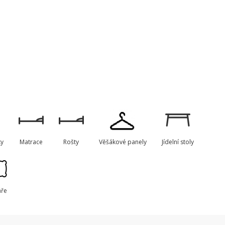
ky
Matrace
Rošty
Věšákové panely
Jídelní stoly
áře