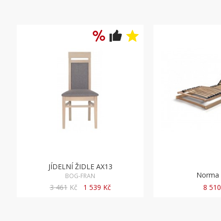
Norma MOT
KASA
8 510 Kč
od 19 9