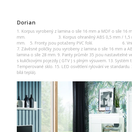
Dorian
1. Korpus vyrobený z lamina o síle 16 mm a MDF o síle 16 mm
mm. 3. Korpus ohraněný ABS 0,5 mm / 1,5 m
mm. 5. Fronty jsou potaženy PVC folií. 6. Vnitřní po
7. Závěsné poličky jsou vyrobeny z lamina o síle 16 mm a A
lamina o síle 28 mm. 9. Panty průměr 35 jsou nastavitelné v
s kuličkovými pojezdy ( GTV ) s plným výsuvem. 13. Systém t
Temperované sklo. 15. LED osvětlení rylování ve standardu. Z
bílá teplá).