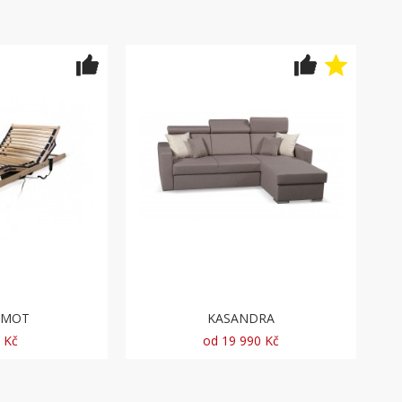
NDRA
Top Spring Hard
90 Kč
od 9 970 Kč