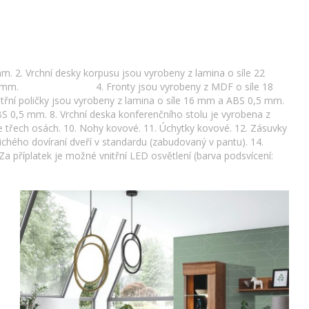
. 2. Vrchní desky korpusu jsou vyrobeny z lamina o síle 22
m. 4. Fronty jsou vyrobeny z MDF o síle 18
ličky jsou vyrobeny z lamina o síle 16 mm a ABS 0,5 mm.
BS 0,5 mm. 8. Vrchní deska konferenčního stolu je vyrobena z
e třech osách. 10. Nohy kovové. 11. Úchytky kovové. 12. Zásuvky
ichého dovíraní dveří v standardu (zabudovaný v pantu). 14.
a příplatek je možné vnitřní LED osvětlení (barva podsvícení: