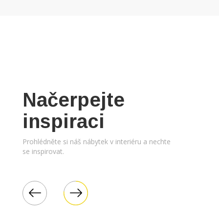
Načerpejte
inspiraci
Prohlédněte si náš nábytek v interiéru a nechte
se inspirovat.