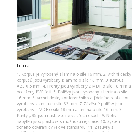
Irma
1. Korpus je vyrobený z lamina o síle 16 mm. 2. Vrchní desky
korpusů jsou vyrobeny z lamina o síle 16 mm. 3. Korpus
ABS 0,5 mm. 4. Fronty jsou vyrobeny z MDF o síle 18 mm a
potaženy PVC folií. 5. Poličky jsou vyrobeny z lamina o síle
16 mm. 6. Vrchní desky konferenčního a jídelního stolu jsou
vyrobeny z lamina o síle 32 mm. 7. Závěsné poličky jsou
vyrobeny z MDF o síle 18 mm a lamina o síle 16 mm. 8.
Panty ᵩ 35 jsou nastavitelné ve třech osách. 9. Nohy
nábytku jsou plastové s možností regulace. 10. Systém
tichého dovírání dvířek ve standardu. 11. Zásuvky s