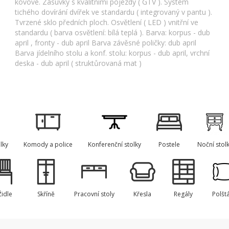
kovové. Zásuvky s kvalitními pojezdy ( GTV ). Systém
tichého dovírání dvířek ve standardu ( integrovaný v pantu ).
Tvrzené sklo předních ploch. Osvětlení ( LED ) vnitřní ve
standardu ( barva osvětlení: bílá teplá ). Barva: korpus - dub
april , fronty - dub april Barva závěsné poličky: dub april
Barva jídelního stolu a konf. stolu: korpus - dub april, vrchní
deska - dub april ( struktůrovaná mat )
lky
Komody a police
Konferenční stolky
Postele
Noční stol
Židle
Skříně
Pracovní stoly
Křesla
Regály
Polšt