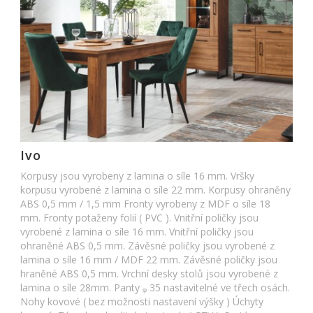
Ivo
Korpusy jsou vyrobeny z lamina o síle 16 mm. Vršky
korpusu vyrobené z lamina o síle 22 mm. Korpusy ohraněny
ABS 0,5 mm / 1,5 mm Fronty vyrobeny z MDF o síle 18
mm. Fronty potaženy folií ( PVC ). Vnitřní poličky jsou
vyrobené z lamina o síle 16 mm. Vnitřní poličky jsou
ohraněné ABS 0,5 mm. Závěsné poličky jsou vyrobené z
lamina o síle 16 mm / MDF 22 mm. Závěsné poličky jsou
hraněné ABS 0,5 mm. Vrchní desky stolů jsou vyrobené z
lamina o síle 28mm. Panty ᵩ 35 nastavitelné ve třech osách.
Nohy kovové ( bez možnosti nastavení výšky ) Úchyty