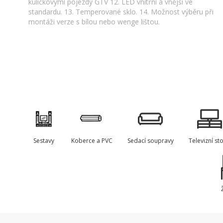
kuličkovými pojezdy GTV 12. LED vnitřní a vnější ve
standardu. 13. Temperované sklo. 14. Možnost výběru při
montáži verze s bílou nebo wenge lištou.
Sestavy
Koberce a PVC
Sedací soupravy
Televizní sto