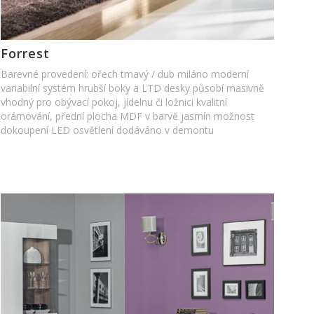
Forrest
Barevné provedení: ořech tmavý / dub miláno moderní
variabilní systém hrubší boky a LTD desky působí masivně
vhodný pro obývací pokoj, jídelnu či ložnici kvalitní
orámování, přední plocha MDF v barvě jasmín možnost
dokoupení LED osvětlení dodáváno v demontu